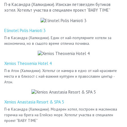
П-в Касандра (Халкидики). Изискан петзвезден бутиков
хотел. Хотелът участва в специален проект “BABY TIME”
Elinotel Polis Hanioti 3
П-в Касандра (Халкидики). Един от най-популярните хотели за
икономична, но в същото време отлична почивка.
Xenios Theoxenia Hotel 4
П-в Атон (Халкидики). Хотелът се намира в едно от най-красивите
места и в близост с най-важния културен и православен център -
Атон.
Xenios Anastasia Resort & SPA 5
П-в Касандра (Халкидики). Модерен хотел, построен в маслинова
горичка на брега на Егейско море. Хотелът участва в специален
проект “BABY TIME”