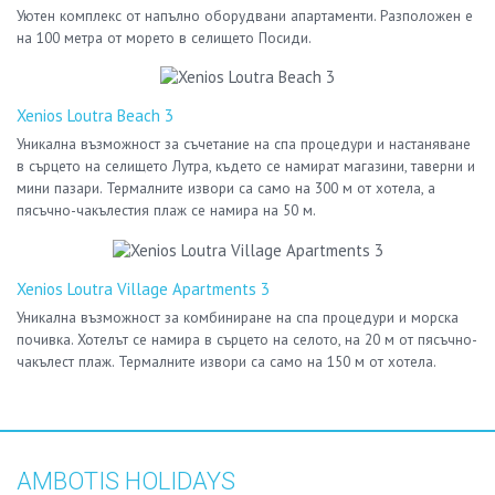
Уютен комплекс от напълно оборудвани апартаменти. Разположен е
на 100 метра от морето в селището Посиди.
Xenios Loutra Beach 3
Уникална възможност за съчетание на спа процедури и настаняване
в сърцето на селището Лутра, където се намират магазини, таверни и
мини пазари. Термалните извори са само на 300 м от хотела, а
пясъчно-чакълестия плаж се намира на 50 м.
Xenios Loutra Village Apartments 3
Уникална възможност за комбиниране на спа процедури и морска
почивка. Хотелът се намира в сърцето на селото, на 20 м от пясъчно-
чакълест плаж. Термалните извори са само на 150 м от хотела.
AMBOTIS HOLIDAYS