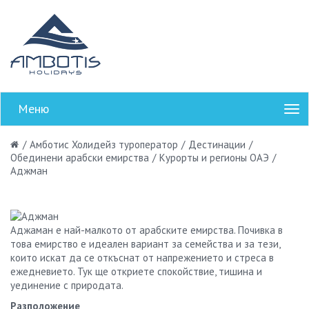
Меню
/
Амботис Холидейз туроператор
/
Дестинации
/
Обединени арабски емирства
/
Курорты и регионы ОАЭ
/
Аджман
Аджаман е най-малкото от арабските емирства. Почивка в
това емирство е идеален вариант за семейства и за тези,
които искат да се откъснат от напрежението и стреса в
ежедневието. Тук ще откриете спокойствие, тишина и
уединение с природата.
Разположение