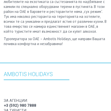
любителите на екзотиката са състезанията по надбягване с
камили по специално оборудвани терени в пустинята. В този
район на ОАЕ в баровете и ресторантите няма „сух режим“.
Тук има няколко ресторанта на територията на хотелите,
всички те са уникални и предлагат ястия от различни кухни. В
това емирство се намира единственият магазин в ОАЕ, в
който туристите имат възможност да си купят алкохол.
Туроператора за ОАЕ – Ambotis Holidays, ще направи Вашата
почивка комфортна и незабравима!
AMBOTIS HOLIDAYS
ЗА АГЕНЦИИ:
+3 (592) 980 7888
ЗА ТУРИСТИ: