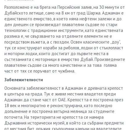
Разположено е на брега на Персийския залив, на 30 минути от
Дубайското летище, само на 8 км от град Шаржа. Аджаман е
единственото емирство, в което няма нефтени залежи и до
ден днешен се произвеждат плавателни съдове по стари
технологии с традиционни инструменти, като единствената
разлика е, че свързването на отделните елементи не е
посредством въжета, а с гвоздеи. Освен класическите „доу“,
тук се конструират кораби за риболов, лодки от стъклопласт
и моторни лодки, които достигат до първите места в
състезанията с моторници в емирство Дубай. Произведените
плавателни съдове са много качествени и за това голяма
част от тях се поръчват от чужбина.
Забележителности
Основната забележителност в Аджаман е древната крепост
в центъра на града. Тук е живял местния владетел преди
Аджаман да стане част от ОАЕ. Крепостта е построена през
18 век и многократно е реконструирана, като последно
допълнение е построена вятърна мелница за студените
поточета. На територията не крепостта се намира
Държавния исторически музей, в който са събрани предмети
от местния бит, оръжия, скъпоценни камъни на владетелите,