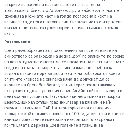
открити по време на построяването на нефтения
тръбопровод близо до Аджаман. Друга забележителност е
джамията в южната част на града, построена в чест на
починал владетел от неговия син. Съоръжението е изградено
в изчистени архитектурни форми от дялан камък в кремав
цвят.
Развлечения
Сред разнообразието от развлечения за посетителите на
емирството са разходка на лодка „доу“ по заливите, по време
на която туристите могат да се насладят на възхитителните
гледки на града от морето, а също и плаване с рибарска
лодка в открито море за любителите на риболова, от което
опитните членове на екипажа няма да допуснат да се
върнете на брега без богат улов. Интерес представлява и
екскурзията до изкуствения оазис Ал Айн, който се намира в
центъра на пустинята. Пътувайки към него минавате покрай
целогодишно цъфтящи градини, пазар за камили и най-
голямата планина в ОАЕ. На територията на оазиса има
зоопарк, в който живеят повече от 100 вида животни и там се
намират известните минерални извори, които захранват
почти цялата държава. Сред големите атракции за