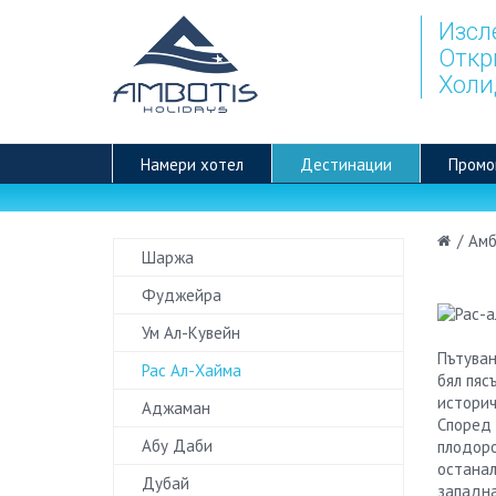
Изсл
Откр
Холи
Намери хотел
Дестинации
Промо
/
Амб
Шаржа
Фуджейра
Ум Ал-Кувейн
Пътуван
Рас Ал-Хайма
бял пяс
историч
Аджаман
Според 
Абу Даби
плодоро
останал
Дубай
западна