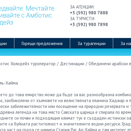
ЗА АГЕНЦИИ:
едвайте. Мечтайте.
+3 (592) 980 7888
ивайте с Амботис
ЗА ТУРИСТИ:
дейз
+3 (592) 980 7898
ции
Горещи предложения
За турагенции
За на
отис Холидейз туроператор
/
Дестинации
/
Обединени арабски 
ето до това емирство може да бъде за вас разнообразна комбина
ък, заобиколени от хълмовете на велиствената планина Хаджар и 
ески забележителности или посещение на природни резервати и 
древна легенда на това място Савската царица е спирала по врем
дните си почви и подходящия климат тук е създаден истински оаз
ите са буйната растителност и значителните водни ресурси. Град 
та част на града се намира Стария Рас Ал-Хайма и там интерес 