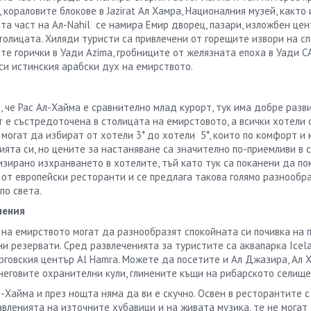
 кораловите блокове в Jazirat Ал Хамра, Националния музей, както 
та част на Ал-Nahil се намира Емир дворец, пазари, изложбен цен
толицата. Хиляди туристи са привлечени от горещите извори на спа 
те горички в Уади Azima, гробниците от желязната епоха в Уади 
си истинския арабски дух на емирството.
, че
Рас
А
л
-
Хайм
а
е сравнително млад курорт, тук има добре разв
 е състредоточена в столицата на емирстовото, а всички хотели с
 могат да избират от хотели 3* до хотели 5*, които по комфорт и
ията си, но цените за настаняване са значително по-приемливи в
изирано изхранването в хотелите, тъй като тук са поканени да п
 от европейски ресторанти и се предлага такова голямо разнообра
по света.
чения
 на емирството могат да разнообразят спокойната си почивка на 
и резервати. Сред развлеченията за туристите са аквапарка Icel
ърговския център Al Hamra. Можете да посетите и Ал Джазира, Ал
неговите охранителни кули, глинените къщи на рибарското селище,
л
-
Хайм
а
и през нощта няма да ви е скучно. Освен в ресторантите с
вленията на източните хубавици и на живата музика, те не могат