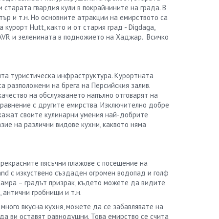
и старата гвардия кули в покрайнините на града. В
тър и т.н. Но основните атракции на емирството са
курорт Hutt, както и от стария град - Digdaga,
CAVR и зеленината в подножието на Хаджар.
Всичко
ита туристическа инфраструктура. Курортната
а разположени на брега на Персийския залив.
 качество на обслужването напълно отговарят на
 сравнение с другите емирства. Изключително добре
окажат своите кулинарни умения най-добрите
зие на различни видове кухни, каквото няма
прекрасните пясъчни плажове с посещение на
and с изкуствено създаден огромен водопад и голф
 Хамра – градът призрак, където можете да видите
 антични гробнищи и т.н.
 много вкусна кухня, можете да се забавлявате на
 да ви оставят равнодушни. Това емирство се счита