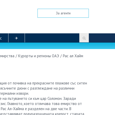
За агенти
с
✈
емирства
/
Курорты и регионы ОАЭ
/
Рас ал Хайм
ция от почивка на прекрасните плажове със ситен
пясъчните дюни с разглеждане на различни
термални извори.
е на пътуването си към цар Соломон. Заради
ис. Главното, което отличава това емирство от
Рас Ал-Хайма е разделен на две части. В
представляват полуразрушената крепост, старата