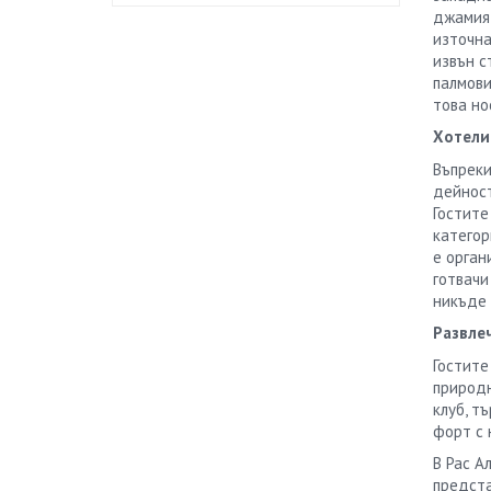
джамия,
източна
извън с
палмови
това но
Хотели
Въпреки
дейност
Гостите
категор
е орган
готвачи
никъде 
Развле
Гостите
природн
клуб, т
форт с 
В
Рас
А
предста