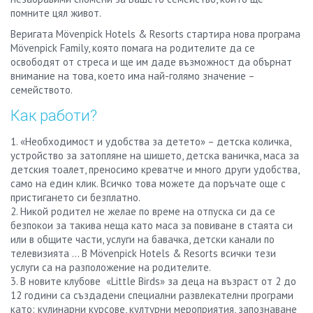
помните цял живот.
Веригата Mövenpick Hotels & Resorts стартира нова програма
Mövenpick Family, която помага на родителите да се
освободят от стреса и ще им даде възможност да обърнат
внимание на това, което има най-голямо значение –
семейството.
Как работи?
1. «Необходимост и удобства за детето» – детска количка,
устройство за затопляне на шишето, детска ваничка, маса за
детския тоалет, преносимо креватче и много други удобства,
само на един клик. Всичко това можете да поръчате още с
пристигането си безплатно.
2. Никой родител не желае по време на отпуска си да се
безпокои за такива неща като маса за повиване в стаята си
или в общите части, услуги на бавачка, детски канали по
телевизията … В Mövenpick Hotels & Resorts всички тези
услуги са на разположение на родителите.
3. В новите клубове «Little Birds» за деца на възраст от 2 до
12 години са създадени специални развлекателни програми
като: кулинарни курсове, културни мероприятия, запознаване