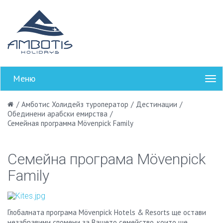
Меню
/
Амботис Холидейз туроператор
/
Дестинации
/
Обединени арабски емирства
/
Семейная программа Mövenpick Family
Семейна програма Mövenpick
Family
Глобалната програма Mövenpick Hotels & Resorts ще остави
незабравими спомени за Вашето семейство, които ще