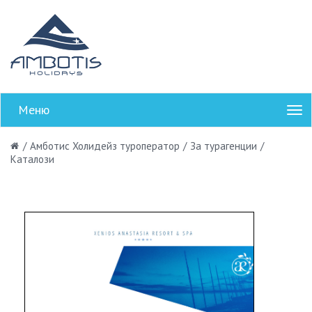
Меню
/
Амботис Холидейз туроператор
/
За турагенции
/
Каталози